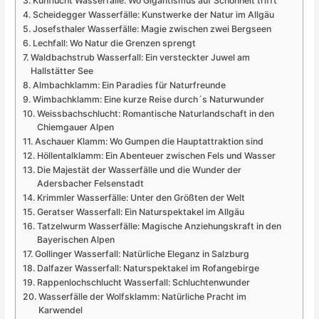
Kuhflucht Wasserfälle: Wo Gigantismus auf Schönheit trifft
Scheidegger Wasserfälle: Kunstwerke der Natur im Allgäu
Josefsthaler Wasserfälle: Magie zwischen zwei Bergseen
Lechfall: Wo Natur die Grenzen sprengt
Waldbachstrub Wasserfall: Ein versteckter Juwel am
Hallstätter See
Almbachklamm: Ein Paradies für Naturfreunde
Wimbachklamm: Eine kurze Reise durch´s Naturwunder
Weissbachschlucht: Romantische Naturlandschaft in den
Chiemgauer Alpen
Aschauer Klamm: Wo Gumpen die Hauptattraktion sind
Höllentalklamm: Ein Abenteuer zwischen Fels und Wasser
Die Majestät der Wasserfälle und die Wunder der
Adersbacher Felsenstadt
Krimmler Wasserfälle: Unter den Größten der Welt
Geratser Wasserfall: Ein Naturspektakel im Allgäu
Tatzelwurm Wasserfälle: Magische Anziehungskraft in den
Bayerischen Alpen
Gollinger Wasserfall: Natürliche Eleganz in Salzburg
Dalfazer Wasserfall: Naturspektakel im Rofangebirge
Rappenlochschlucht Wasserfall: Schluchtenwunder
Wasserfälle der Wolfsklamm: Natürliche Pracht im
Karwendel