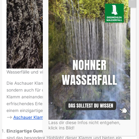
Wasserfälle und viele Gumpen prägen die Aschauer Klamm
Die Aschauer Klamm ist nicht nur für ihre Wasserfälle bekannt,
sondern auch für die faszinierenden Gumpen, die sich in der
Klamm aneinanderreihen. Diese natürlichen Pools bieten ein
erfrischendes Erlebnis und machen die Aschauer Klamm zu
einem einzigartigen Naturschauspiel.
–>
Aschauer Klamm
Lass dir diese Infos nicht entgehen,
klick ins Bild!
Einzigartige Gumpen:
Die Gumpen, große natürliche Pools,
sind das besondere Highlight dieser Klamm und bieten ein